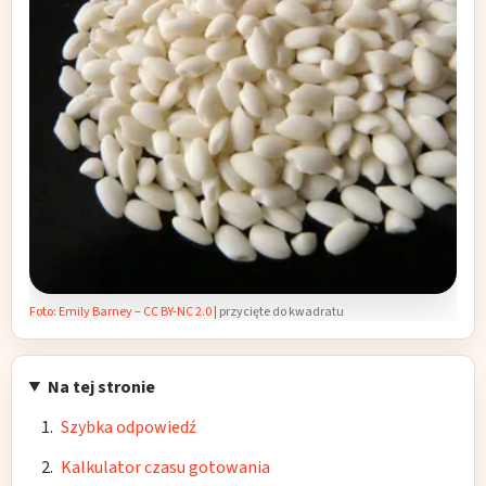
Foto
:
Emily Barney
–
CC BY-NC 2.0
| przycięte do kwadratu
Na tej stronie
Szybka odpowiedź
Kalkulator czasu gotowania