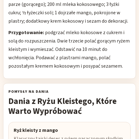
parze (gorącego); 200 ml mleka kokosowego; 3 łyżki
cukru; ½ łyżeczki soli; 1 dojrzałe mango, pokrojone w
plastry; dodatkowy krem kokosowy i sezam do dekoracji.
Przygotowanie:
podgrzać mleko kokosowe z cukrem i
solą do rozpuszczenia. Dwie trzecie polać gorącym ryżem
kleistym i wymieszać. Odstawić na 10 minut do
wchłonięcia. Podawać z plastrami mango, polać
pozostałym kremem kokosowym i posypać sezamem.
POMYSŁY NA DANIA
Dania z Ryżu Kleistego, Które
Warto Wypróbować
Ryż kleisty z mango
Klasyczny tajski deser z ryżem nasączonym słodkim