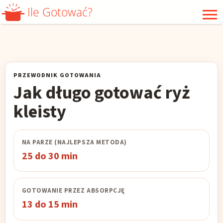
Ile Gotować?
WARZYWA
GRZYBY
MIĘSO
DRÓB
PRZEWODNIK GOTOWANIA
PODROBY
RYBY
Jak długo gotować ryż
OWOCE MORZA
KASZA
kleisty
RYŻ
ZIARNA
NA PARZE (NAJLEPSZA METODA)
MAKARON
JAJKA
25 do 30 min
MROŻONKI
GOTOWANIE PRZEZ ABSORPCJĘ
13 do 15 min