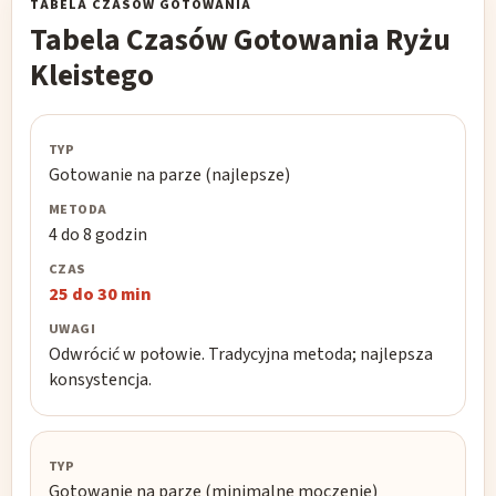
TABELA CZASÓW GOTOWANIA
Tabela Czasów Gotowania Ryżu
Kleistego
Metoda
Gotowanie na parze (najlepsze)
Wymagane
4 do 8 godzin
moczenie
25 do 30 min
Czas
gotowania
Odwrócić w połowie. Tradycyjna metoda; najlepsza
konsystencja.
Uwagi
Gotowanie na parze (minimalne moczenie)