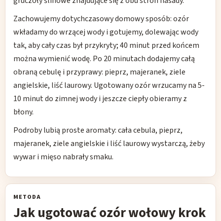
gruczoły ślinowe znajdujące się z obu stron nasady.
Zachowujemy dotychczasowy domowy sposób: ozór
wkładamy do wrzącej wody i gotujemy, dolewając wody
tak, aby cały czas był przykryty; 40 minut przed końcem
można wymienić wodę. Po 20 minutach dodajemy całą
obraną cebulę i przyprawy: pieprz, majeranek, ziele
angielskie, liść laurowy. Ugotowany ozór wrzucamy na 5-
10 minut do zimnej wody i jeszcze ciepły obieramy z
błony.
Podroby lubią proste aromaty: cała cebula, pieprz,
majeranek, ziele angielskie i liść laurowy wystarczą, żeby
wywar i mięso nabrały smaku.
METODA
Jak ugotować ozór wołowy krok