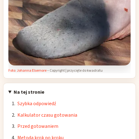
Foto
:
Johanna Elsemore
– Copyright | przycięte do kwadratu
Na tej stronie
Szybka odpowiedź
Kalkulator czasu gotowania
Przed gotowaniem
Metoda krok po kroku