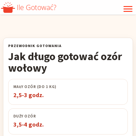
Ile Gotować?
WARZYWA
GRZYBY
MIĘSO
DRÓB
PRZEWODNIK GOTOWANIA
PODROBY
RYBY
Jak długo gotować ozór
OWOCE MORZA
KASZA
wołowy
RYŻ
ZIARNA
MAŁY OZÓR (DO 1 KG)
MAKARON
JAJKA
2,5-3 godz.
MROŻONKI
DUŻY OZÓR
3,5-4 godz.