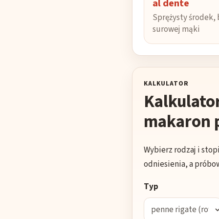
al dente
Sprężysty środek,
surowej mąki
KALKULATOR
Kalkulato
makaron p
Wybierz rodzaj i sto
odniesienia, a próbo
Typ