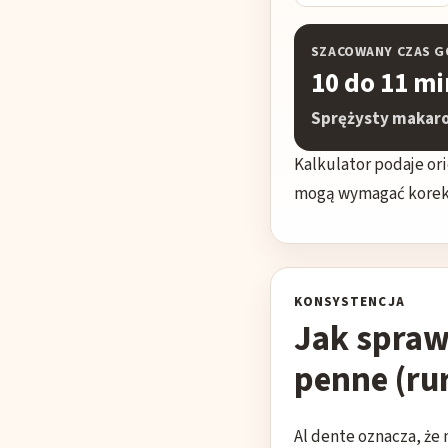
SZACOWANY CZAS 
10 do 11 m
Sprężysty makaro
Kalkulator podaje or
mogą wymagać korekt
KONSYSTENCJA
Jak spraw
penne (rur
Al dente oznacza, że 