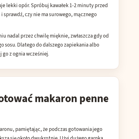
je lekki opór. Spróbuj kawałek 1-2 minuty przed
 i sprawdź, czy nie ma surowego, mącznego
u nadal przez chwilę mięknie, zwłaszcza gdy od
go sosu. Dlatego do dalszego zapiekania albo
 go z ognia wcześniej.
gotować makaron penne
aronu, pamiętając, że podczas gotowania jego
ksza się około dwukrotnie. Użyj dużego garnka,