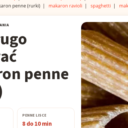
aron penne (rurki) |
makaron ravioli
|
spaghetti
|
maka
ANIA
ługo
ać
on penne
)
PENNE LISCE
8 do 10 min