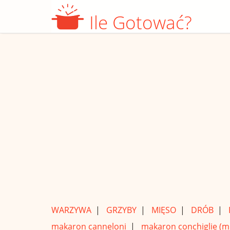
Ile Gotować?
WARZYWA
|
GRZYBY
|
MIĘSO
|
DRÓB
|
makaron canneloni
|
makaron conchiglie (mu