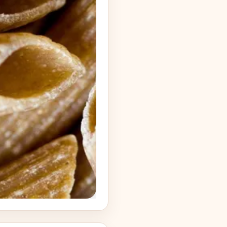
 BY 2.0
| przycięte do kwadratu