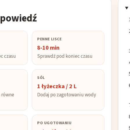
dpowiedź
PENNE LISCE
8-10 min
c czasu
Sprawdź pod koniec czasu
SÓL
1 łyżeczka / 2 L
a równe
Dodaj po zagotowaniu wody
PO UGOTOWANIU