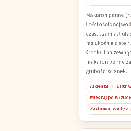
Makaron penne (rur
ilości osolonej wo
czasu, zamiast uf
ma ukośnie cięte r
środku i na zewnąt
makaron penne za
grubości ścianek.
Al dente
1 litr
Mieszaj po wrzuce
Zachowaj wodę z 