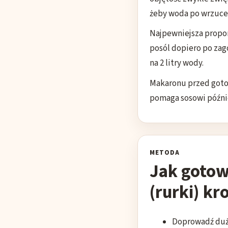
żeby woda po wrzuce
Najpewniejsza propor
posól dopiero po zago
na 2 litry wody.
Makaronu przed goto
pomaga sosowi późnie
METODA
Jak goto
(rurki) kr
Doprowadź duż