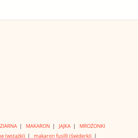
ZIARNA
|
MAKARON
|
JAJKA
|
MROŻONKI
e (wstążki)
|
makaron fusilli (świderki)
|