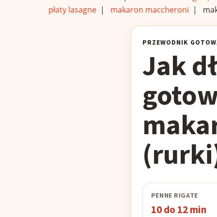
płaty lasagne
|
makaron maccheroni
|
mak
PRZEWODNIK GOTOW
Jak d
gotow
makar
(rurki
PENNE RIGATE
10 do 12 min