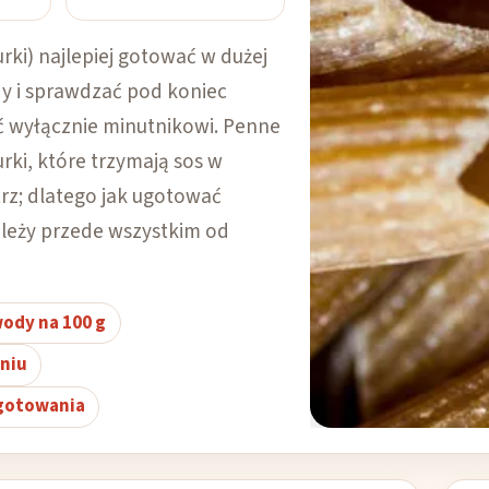
ki) najlepiej gotować w dużej
dy i sprawdzać pod koniec
ać wyłącznie minutnikowi. Penne
urki, które trzymają sos w
rz; dlatego jak ugotować
leży przede wszystkim od
 wody na 100 g
niu
gotowania
Zdjęcie
:
babbagecabbage
–
CC