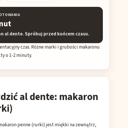
GOTOWANIA
inut
n al dente. Spróbuj przed końcem czasu.
ientacyjny czas. Różne marki i grubości makaronu
y o 1-2 minuty.
dzić al dente: makaron
ki)
makaron penne (rurki) jest miękki na zewnątrz,