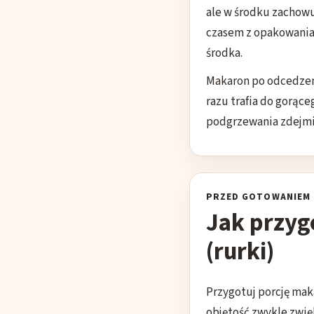
ale w środku zachowu
czasem z opakowania
środka.
Makaron po odcedzeni
razu trafia do gorące
podgrzewania zdejmij
PRZED GOTOWANIEM
Jak przy
(rurki)
Przygotuj porcję mak
objętość zwykle zwię