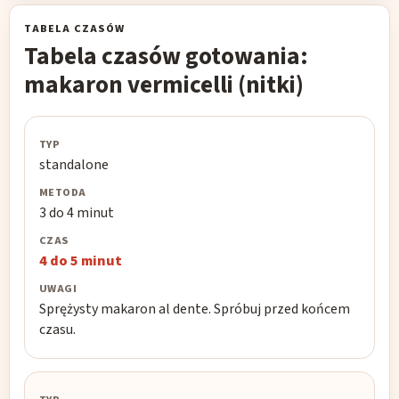
TABELA CZASÓW
Tabela czasów gotowania:
makaron vermicelli (nitki)
Typ
standalone
Al
3 do 4 minut
dente
4 do 5 minut
Miękki
Sprężysty makaron al dente. Spróbuj przed końcem
Uwagi
czasu.