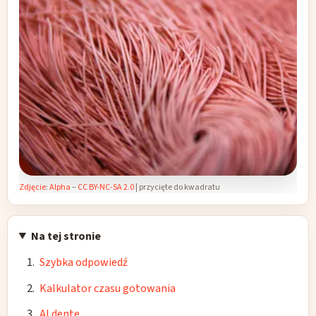
Zdjęcie
:
Alpha
–
CC BY-NC-SA 2.0
| przycięte do kwadratu
Na tej stronie
Szybka odpowiedź
Kalkulator czasu gotowania
Al dente