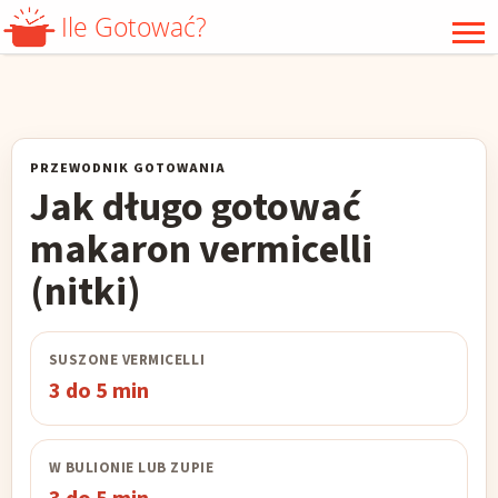
Ile Gotować?
WARZYWA
GRZYBY
MIĘSO
DRÓB
PRZEWODNIK GOTOWANIA
PODROBY
RYBY
Jak długo gotować
OWOCE MORZA
KASZA
makaron vermicelli
RYŻ
ZIARNA
(nitki)
MAKARON
JAJKA
SUSZONE VERMICELLI
MROŻONKI
3 do 5 min
W BULIONIE LUB ZUPIE