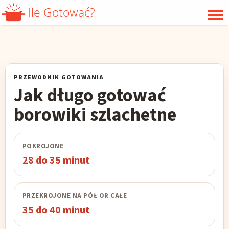
Ile Gotować?
WARZYWA
GRZYBY
MIĘSO
DRÓB
PRZEWODNIK GOTOWANIA
PODROBY
RYBY
Jak długo gotować
OWOCE MORZA
KASZA
borowiki szlachetne
RYŻ
ZIARNA
POKROJONE
MAKARON
JAJKA
28 do 35 minut
MROŻONKI
PRZEKROJONE NA PÓŁ OR CAŁE
35 do 40 minut