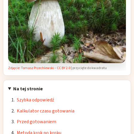
Zdjęcie
:
Tomasz Przechlewski
–
CC BY 2.0
| przycięte do kwadratu
Na tej stronie
Szybka odpowiedź
Kalkulator czasu gotowania
Przed gotowaniem
Metoda krok po kroku